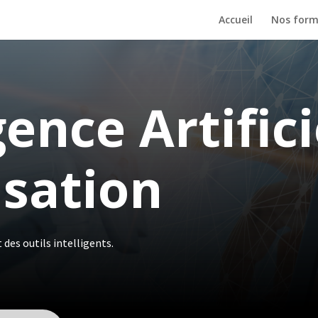
Accueil
Nos form
gence Artific
sation
 des outils intelligents.