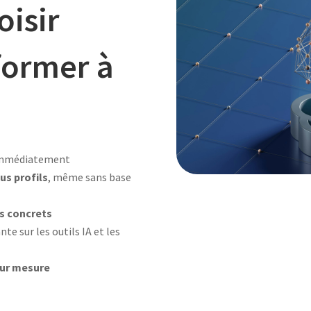
oisir
former à
s immédiatement
us profils
, même sans base
s concrets
e sur les outils IA et les
sur mesure