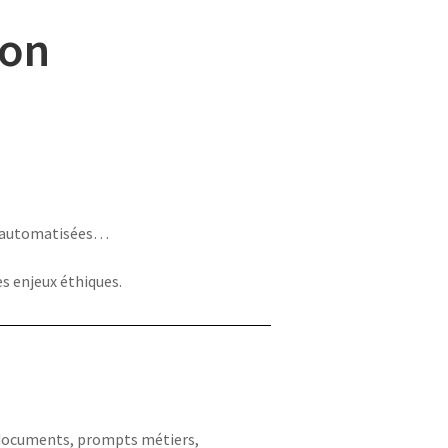
ion
es automatisées…
es enjeux éthiques.
e documents, prompts métiers,